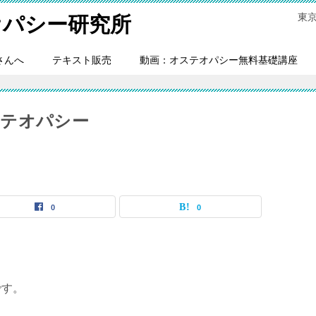
東
オパシー研究所
さんへ
テキスト販売
動画：オステオパシー無料基礎講座
ステオパシー
0
0
です。