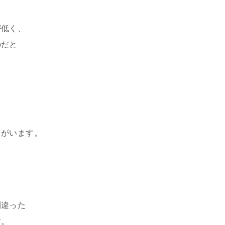
が低く、
のだと
ちがいます。
間違った
す。