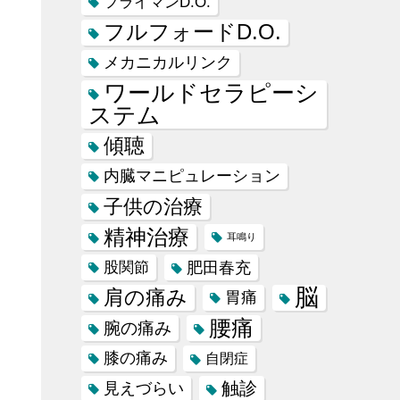
フライマンD.O.
フルフォードD.O.
メカニカルリンク
ワールドセラピーシ
ステム
傾聴
内臓マニピュレーション
子供の治療
精神治療
耳鳴り
肥田春充
股関節
脳
肩の痛み
胃痛
腰痛
腕の痛み
膝の痛み
自閉症
触診
見えづらい