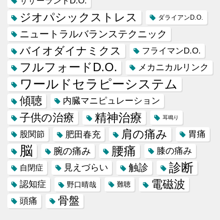
サザーランドD.O.
ジオパシックストレス
ダライアンD.O.
ニュートラルバランステクニック
バイオダイナミクス
フライマンD.O.
フルフォードD.O.
メカニカルリンク
ワールドセラピーシステム
傾聴
内臓マニピュレーション
精神治療
子供の治療
耳鳴り
肩の痛み
肥田春充
胃痛
股関節
脳
腰痛
腕の痛み
膝の痛み
診断
触診
見えづらい
自閉症
電磁波
認知症
野口晴哉
難聴
骨盤
頭痛