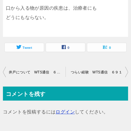
口から入る物が原因の疾患は、治療者にも
どうにもならない。
Tweet
0
0
投
井戸について WTS通信 ６８９
つらい経験 WTS通信 ６９１
稿
ナ
コメントを残す
ビ
ゲ
コメントを投稿するには
ログイン
してください。
ー
シ