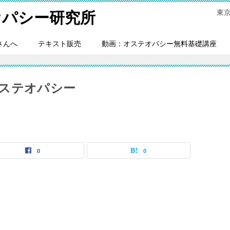
東
オパシー研究所
さんへ
テキスト販売
動画：オステオパシー無料基礎講座
ステオパシー
0
0
」