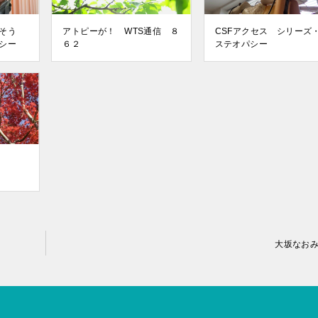
さそう
アトピーが！ WTS通信 ８
CSFアクセス シリーズ
シー
６２
ステオパシー
大坂なお