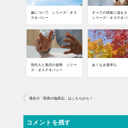
歯について シリーズ・オス
すべての技術に油を
テオパシー
シリーズ・オステオパ
現代人と胎児の姿勢 シリー
あくなき探求心
ズ・オステオパシー
投
過去の「院長の臨床記」はこちらから！
稿
ナ
コメントを残す
ビ