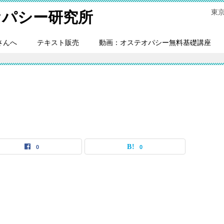
東
オパシー研究所
さんへ
テキスト販売
動画：オステオパシー無料基礎講座
0
0