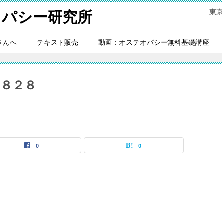
東
オパシー研究所
さんへ
テキスト販売
動画：オステオパシー無料基礎講座
 ８２８
0
0