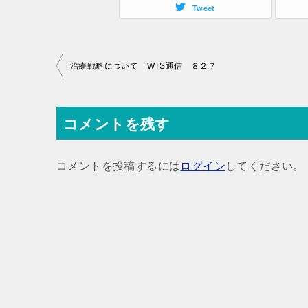
Tweet
投
治療戦略について WTS通信 ８２７
稿
ナ
コメントを残す
ビ
ゲ
コメントを投稿するには
ログイン
してください。
ー
シ
ョ
ン