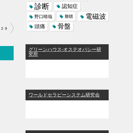
診断
認知症
電磁波
野口晴哉
難聴
骨盤
頭痛
８２９
グリーンハウス-オステオパシー研
究所
ワールドセラピーシステム研究会