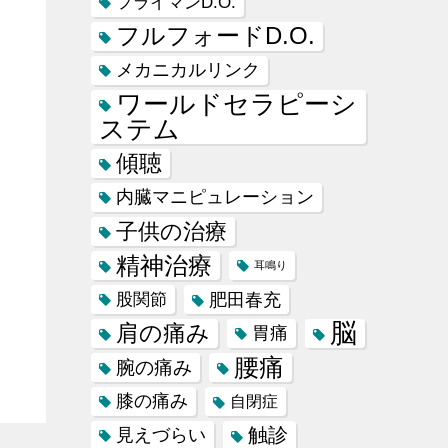
フライマンD.O.
フルフォードD.O.
メカニカルリンク
ワールドセラピーシ
ステム
傾聴
内臓マニピュレーション
子供の治療
精神治療
耳鳴り
肥田春充
股関節
脳
肩の痛み
胃痛
腰痛
腕の痛み
膝の痛み
自閉症
触診
見えづらい