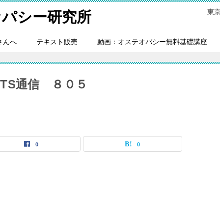
東
オパシー研究所
さんへ
テキスト販売
動画：オステオパシー無料基礎講座
TS通信 ８０５
0
0