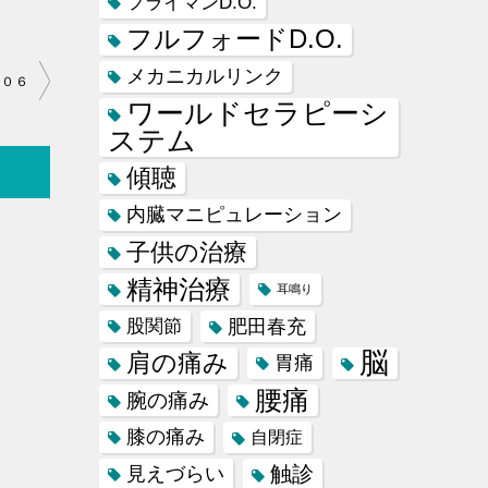
フライマンD.O.
フルフォードD.O.
メカニカルリンク
８０６
ワールドセラピーシ
ステム
傾聴
内臓マニピュレーション
子供の治療
精神治療
耳鳴り
肥田春充
股関節
脳
肩の痛み
胃痛
腰痛
腕の痛み
膝の痛み
自閉症
触診
見えづらい