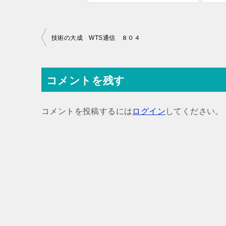
投
技術の大成 WTS通信 ８０４
稿
ナ
コメントを残す
ビ
ゲ
コメントを投稿するには
ログイン
してください。
ー
シ
ョ
ン