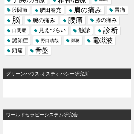
肩の痛み
肥田春充
胃痛
股関節
脳
腰痛
腕の痛み
膝の痛み
診断
触診
見えづらい
自閉症
電磁波
認知症
野口晴哉
難聴
骨盤
頭痛
グリーンハウス-オステオパシー研究所
ワールドセラピーシステム研究会