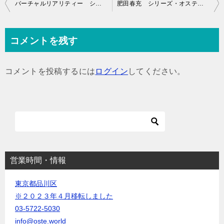
投
バーチャルリアリティー シリーズ・オステオパシー
肥田春充 シリーズ・オステオパシー
稿
ナ
コメントを残す
ビ
ゲ
コメントを投稿するには
ログイン
してください。
ー
シ
ョ
ン
営業時間・情報
東京都品川区
※２０２３年４月移転しました
03-5722-5030
info@oste.world