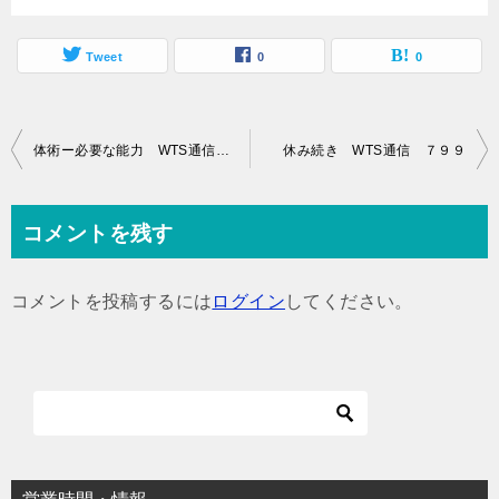
Tweet
0
0
投
体術ー必要な能力 WTS通信 ７９７
休み続き WTS通信 ７９９
稿
ナ
コメントを残す
ビ
ゲ
コメントを投稿するには
ログイン
してください。
ー
シ
ョ
ン