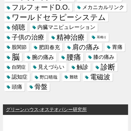
フルフォードD.O.
メカニカルリンク
ワールドセラピーシステム
傾聴
内臓マニピュレーション
精神治療
子供の治療
耳鳴り
肩の痛み
肥田春充
胃痛
股関節
脳
腰痛
腕の痛み
膝の痛み
診断
触診
見えづらい
自閉症
電磁波
認知症
野口晴哉
難聴
骨盤
頭痛
グリーンハウス-オステオパシー研究所