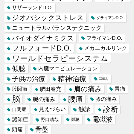
サザーランドD.O.
ジオパシックストレス
ダライアンD.O.
ニュートラルバランステクニック
バイオダイナミクス
フライマンD.O.
フルフォードD.O.
メカニカルリンク
ワールドセラピーシステム
傾聴
内臓マニピュレーション
精神治療
子供の治療
耳鳴り
肩の痛み
肥田春充
胃痛
股関節
脳
腰痛
腕の痛み
膝の痛み
診断
触診
見えづらい
自閉症
電磁波
認知症
野口晴哉
難聴
骨盤
頭痛