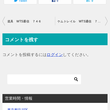
Tweet
0
0
投
道具 WTS通信 ７４６
ケムトレイル WTS通信 ７４８
稿
ナ
コメントを残す
ビ
ゲ
コメントを投稿するには
ログイン
してください。
ー
シ
ョ
ン
営業時間・情報
東京都品川区