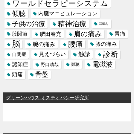
ワールドセラピーシステム
傾聴
内臓マニピュレーション
精神治療
子供の治療
耳鳴り
肩の痛み
肥田春充
胃痛
股関節
脳
腰痛
腕の痛み
膝の痛み
診断
触診
見えづらい
自閉症
電磁波
認知症
野口晴哉
難聴
骨盤
頭痛
グリーンハウス-オステオパシー研究所