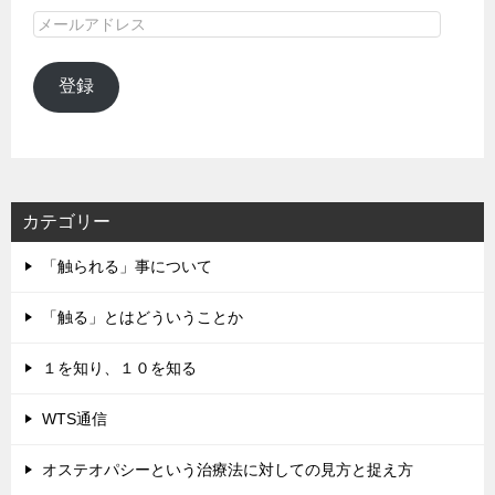
メ
ー
ル
登録
ア
ド
レ
ス
カテゴリー
「触られる」事について
「触る」とはどういうことか
１を知り、１０を知る
WTS通信
オステオパシーという治療法に対しての見方と捉え方