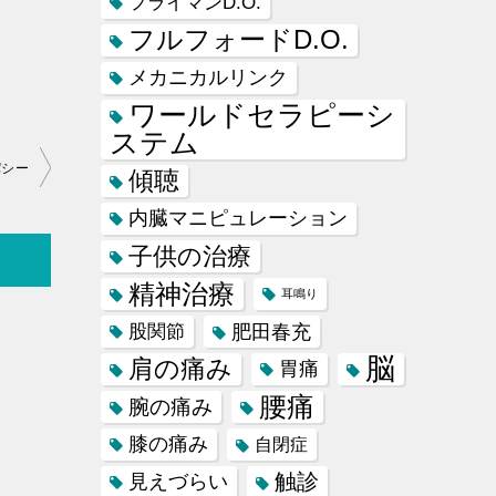
フライマンD.O.
フルフォードD.O.
メカニカルリンク
ワールドセラピーシ
ステム
パシー
傾聴
内臓マニピュレーション
子供の治療
精神治療
耳鳴り
肥田春充
股関節
脳
肩の痛み
胃痛
腰痛
腕の痛み
膝の痛み
自閉症
触診
見えづらい