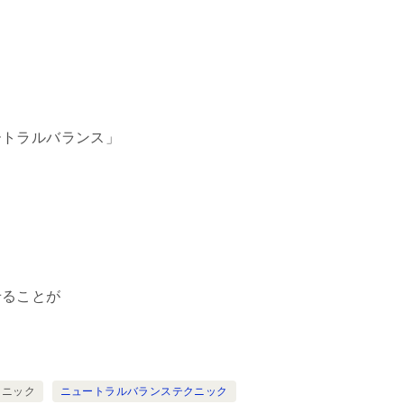
ートラルバランス」
せることが
クニック
ニュートラルバランステクニック