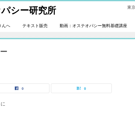
東
オパシー研究所
さんへ
テキスト販売
動画：オステオパシー無料基礎講座
ー
0
0
ちに