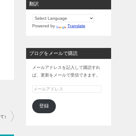
翻訳
Powered by
Translate
ブログをメールで購読
メールアドレスを記入して購読すれ
ば、更新をメールで受信できます。
メ
ー
ル
登録
ア
いて）
ド
レ
ス