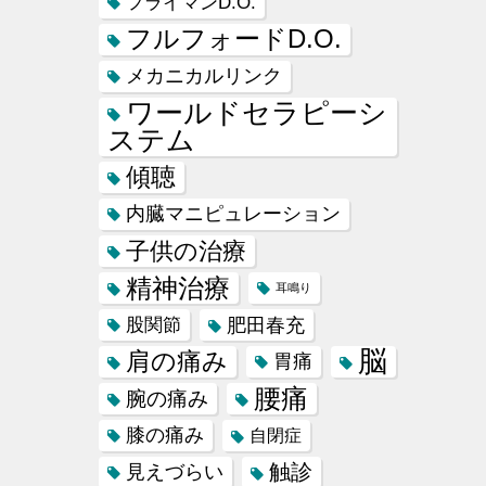
フライマンD.O.
フルフォードD.O.
メカニカルリンク
ワールドセラピーシ
ステム
傾聴
内臓マニピュレーション
子供の治療
精神治療
耳鳴り
肥田春充
股関節
脳
肩の痛み
胃痛
腰痛
腕の痛み
膝の痛み
自閉症
触診
見えづらい