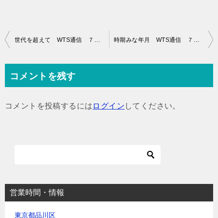
投
世代を超えて WTS通信 ７３０
時期みな年月 WTS通信 ７３２
稿
ナ
コメントを残す
ビ
ゲ
コメントを投稿するには
ログイン
してください。
ー
シ
ョ
ン
営業時間・情報
東京都品川区