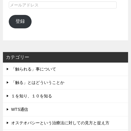
メ
ー
ル
登録
ア
ド
レ
ス
カテゴリー
「触られる」事について
「触る」とはどういうことか
１を知り、１０を知る
WTS通信
オステオパシーという治療法に対しての見方と捉え方