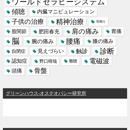
ワールドセラピーシステム
傾聴
内臓マニピュレーション
精神治療
子供の治療
耳鳴り
肩の痛み
肥田春充
胃痛
股関節
脳
腰痛
腕の痛み
膝の痛み
診断
触診
見えづらい
自閉症
電磁波
認知症
野口晴哉
難聴
骨盤
頭痛
グリーンハウス-オステオパシー研究所