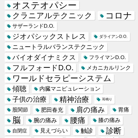
オステオパシー
コロナ
クラニアルテクニック
サザーランドD.O.
ジオパシックストレス
ダライアンD.O.
ニュートラルバランステクニック
バイオダイナミクス
フライマンD.O.
フルフォードD.O.
メカニカルリンク
ワールドセラピーシステム
傾聴
内臓マニピュレーション
精神治療
子供の治療
耳鳴り
肩の痛み
肥田春充
胃痛
股関節
脳
腰痛
腕の痛み
膝の痛み
診断
触診
見えづらい
自閉症