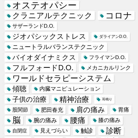
オステオパシー
コロナ
クラニアルテクニック
サザーランドD.O.
ジオパシックストレス
ダライアンD.O.
ニュートラルバランステクニック
バイオダイナミクス
フライマンD.O.
フルフォードD.O.
メカニカルリンク
ワールドセラピーシステム
傾聴
内臓マニピュレーション
精神治療
子供の治療
耳鳴り
肩の痛み
肥田春充
胃痛
股関節
脳
腰痛
腕の痛み
膝の痛み
診断
触診
見えづらい
自閉症