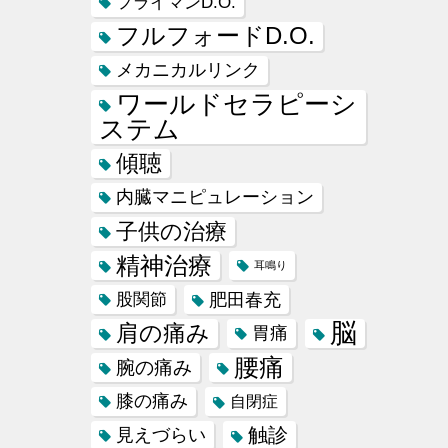
フライマンD.O.
フルフォードD.O.
メカニカルリンク
ワールドセラピーシ
ステム
傾聴
内臓マニピュレーション
子供の治療
精神治療
耳鳴り
肥田春充
股関節
脳
肩の痛み
胃痛
腰痛
腕の痛み
膝の痛み
自閉症
触診
見えづらい