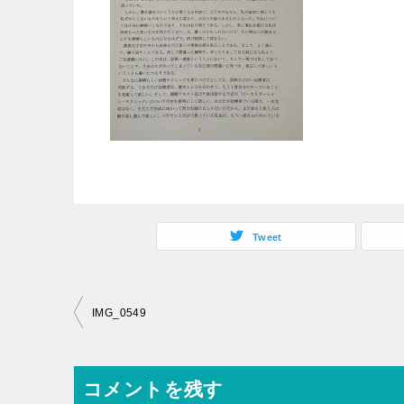
Tweet
投
IMG_0549
稿
ナ
コメントを残す
ビ