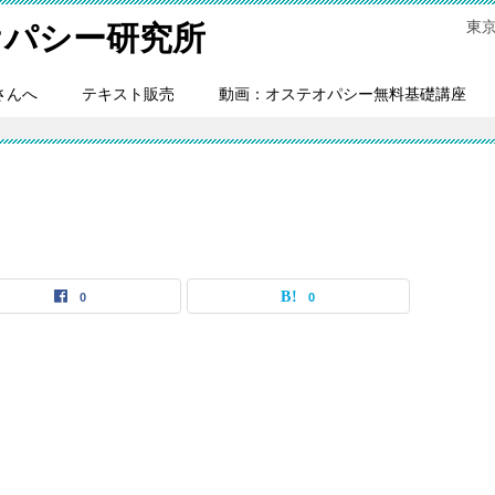
東
オパシー研究所
さんへ
テキスト販売
動画：オステオパシー無料基礎講座
0
0