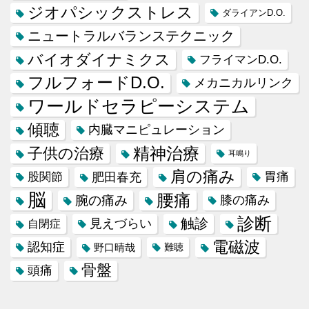
ジオパシックストレス
ダライアンD.O.
ニュートラルバランステクニック
バイオダイナミクス
フライマンD.O.
フルフォードD.O.
メカニカルリンク
ワールドセラピーシステム
傾聴
内臓マニピュレーション
精神治療
子供の治療
耳鳴り
肩の痛み
肥田春充
胃痛
股関節
脳
腰痛
腕の痛み
膝の痛み
診断
触診
見えづらい
自閉症
電磁波
認知症
野口晴哉
難聴
骨盤
頭痛