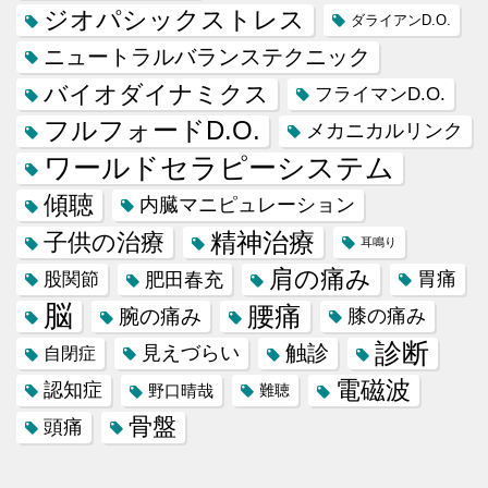
ジオパシックストレス
ダライアンD.O.
ニュートラルバランステクニック
バイオダイナミクス
フライマンD.O.
フルフォードD.O.
メカニカルリンク
ワールドセラピーシステム
傾聴
内臓マニピュレーション
精神治療
子供の治療
耳鳴り
肩の痛み
肥田春充
胃痛
股関節
脳
腰痛
腕の痛み
膝の痛み
診断
触診
見えづらい
自閉症
電磁波
認知症
野口晴哉
難聴
骨盤
頭痛