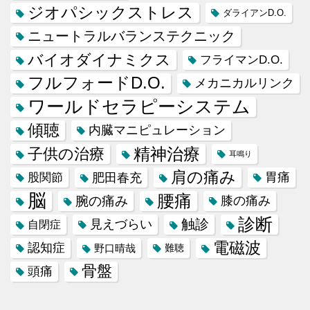
ジオパシックストレス
ダライアンD.O.
ニュートラルバランステクニック
バイオダイナミクス
フライマンD.O.
フルフォードD.O.
メカニカルリンク
ワールドセラピーシステム
傾聴
内臓マニピュレーション
精神治療
子供の治療
耳鳴り
肩の痛み
肥田春充
胃痛
股関節
脳
腰痛
腕の痛み
膝の痛み
診断
触診
見えづらい
自閉症
電磁波
認知症
野口晴哉
難聴
骨盤
頭痛