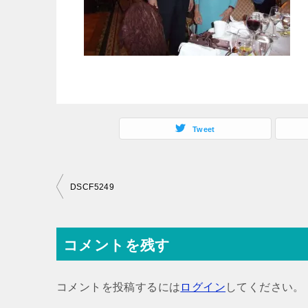
Tweet
投
DSCF5249
稿
ナ
コメントを残す
ビ
ゲ
コメントを投稿するには
ログイン
してください。
ー