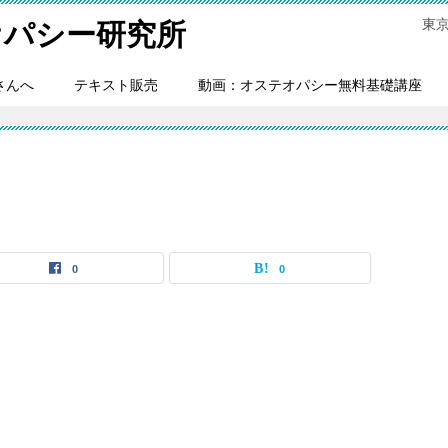
東
オパシー研究所
さんへ
テキスト販売
動画：オステオパシー無料基礎講座
0
0