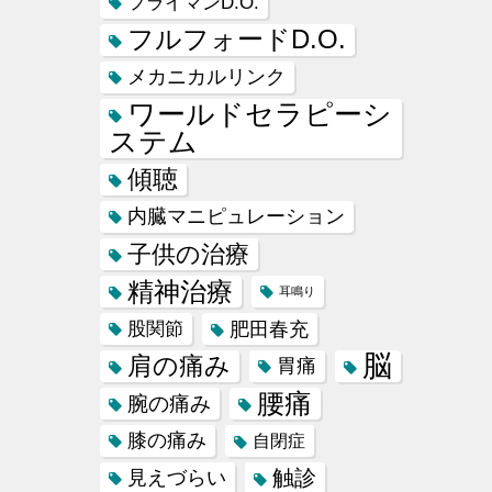
フライマンD.O.
フルフォードD.O.
メカニカルリンク
ワールドセラピーシ
ステム
傾聴
内臓マニピュレーション
子供の治療
精神治療
耳鳴り
肥田春充
股関節
脳
肩の痛み
胃痛
腰痛
腕の痛み
膝の痛み
自閉症
触診
見えづらい