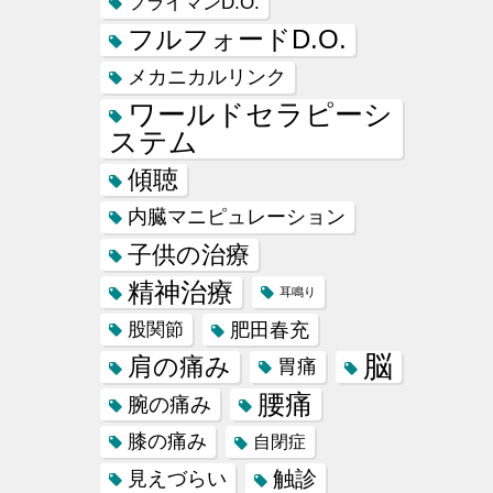
フライマンD.O.
フルフォードD.O.
メカニカルリンク
ワールドセラピーシ
ステム
傾聴
内臓マニピュレーション
子供の治療
精神治療
耳鳴り
肥田春充
股関節
脳
肩の痛み
胃痛
腰痛
腕の痛み
膝の痛み
自閉症
触診
見えづらい