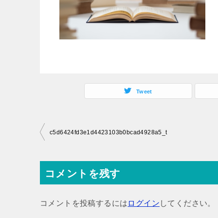
Tweet
投
c5d6424fd3e1d4423103b0bcad4928a5_t
稿
ナ
コメントを残す
ビ
ゲ
コメントを投稿するには
ログイン
してください。
ー