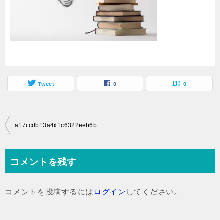
Tweet
0
0
投
a17ccdb13a4d1c6322eeb6b9ad7e2213_t
稿
ナ
コメントを残す
ビ
ゲ
コメントを投稿するには
ログイン
してください。
ー
シ