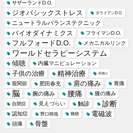
サザーランドD.O.
ジオパシックストレス
ダライアンD.O.
ニュートラルバランステクニック
バイオダイナミクス
フライマンD.O.
フルフォードD.O.
メカニカルリンク
ワールドセラピーシステム
傾聴
内臓マニピュレーション
精神治療
子供の治療
耳鳴り
肩の痛み
肥田春充
胃痛
股関節
脳
腰痛
腕の痛み
膝の痛み
診断
触診
見えづらい
自閉症
電磁波
認知症
野口晴哉
難聴
骨盤
頭痛