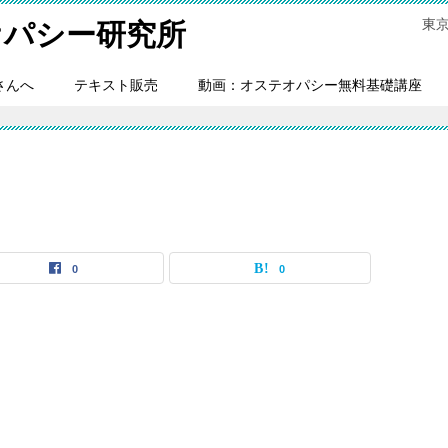
東
オパシー研究所
さんへ
テキスト販売
動画：オステオパシー無料基礎講座
0
0