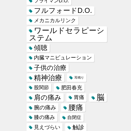
フライマンD.O.
フルフォードD.O.
メカニカルリンク
ワールドセラピーシ
ステム
傾聴
内臓マニピュレーション
子供の治療
精神治療
耳鳴り
肥田春充
股関節
脳
肩の痛み
胃痛
腰痛
腕の痛み
膝の痛み
自閉症
触診
見えづらい