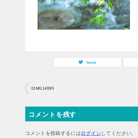
Tweet
投
01MIL14095
稿
ナ
コメントを残す
ビ
ゲ
コメントを投稿するには
ログイン
してください。
ー