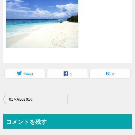
Tweet
0
0
投
01MAL02010
稿
ナ
コメントを残す
ビ