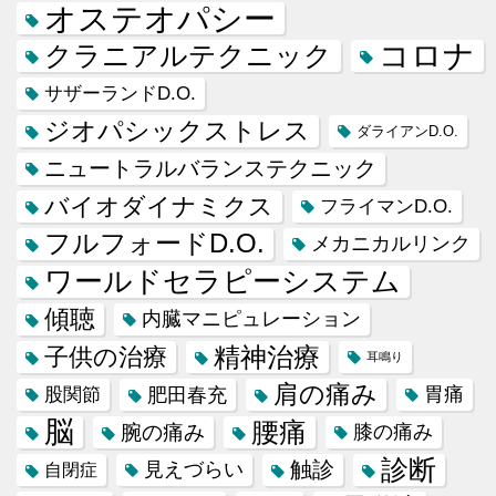
オステオパシー
コロナ
クラニアルテクニック
サザーランドD.O.
ジオパシックストレス
ダライアンD.O.
ニュートラルバランステクニック
バイオダイナミクス
フライマンD.O.
フルフォードD.O.
メカニカルリンク
ワールドセラピーシステム
傾聴
内臓マニピュレーション
精神治療
子供の治療
耳鳴り
肩の痛み
肥田春充
胃痛
股関節
脳
腰痛
腕の痛み
膝の痛み
診断
触診
見えづらい
自閉症