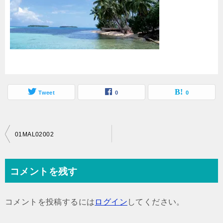
Tweet
0
0
投
01MAL02002
稿
ナ
コメントを残す
ビ
ゲ
コメントを投稿するには
ログイン
してください。
ー