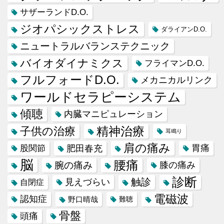
サザーランドD.O.
ジオパシックストレス
ダライアンD.O.
ニュートラルバランステクニック
バイオダイナミクス
フライマンD.O.
フルフォードD.O.
メカニカルリンク
ワールドセラピーシステム
傾聴
内臓マニピュレーション
精神治療
子供の治療
耳鳴り
肩の痛み
肥田春充
胃痛
股関節
脳
腰痛
腕の痛み
膝の痛み
診断
触診
見えづらい
自閉症
電磁波
認知症
野口晴哉
難聴
骨盤
頭痛