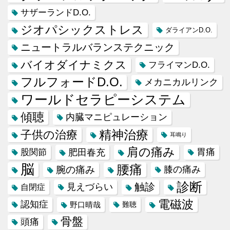
サザーランドD.O.
ジオパシックストレス
ダライアンD.O.
ニュートラルバランステクニック
バイオダイナミクス
フライマンD.O.
フルフォードD.O.
メカニカルリンク
ワールドセラピーシステム
傾聴
内臓マニピュレーション
精神治療
子供の治療
耳鳴り
肩の痛み
肥田春充
胃痛
股関節
脳
腰痛
腕の痛み
膝の痛み
診断
触診
見えづらい
自閉症
電磁波
認知症
野口晴哉
難聴
骨盤
頭痛