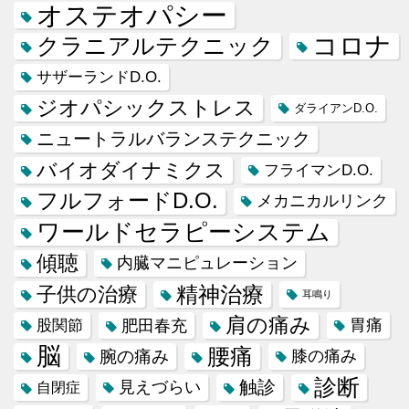
オステオパシー
コロナ
クラニアルテクニック
サザーランドD.O.
ジオパシックストレス
ダライアンD.O.
ニュートラルバランステクニック
バイオダイナミクス
フライマンD.O.
フルフォードD.O.
メカニカルリンク
ワールドセラピーシステム
傾聴
内臓マニピュレーション
精神治療
子供の治療
耳鳴り
肩の痛み
肥田春充
胃痛
股関節
脳
腰痛
腕の痛み
膝の痛み
診断
触診
見えづらい
自閉症