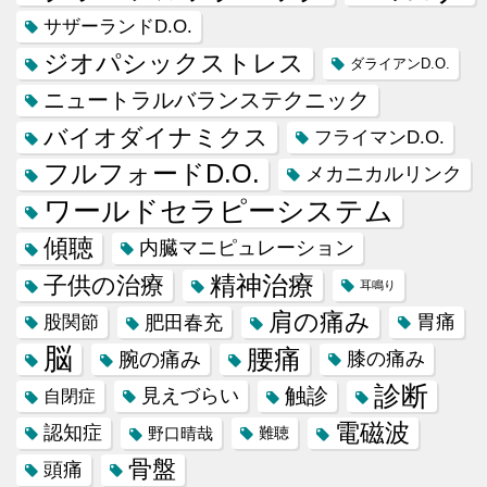
サザーランドD.O.
ジオパシックストレス
ダライアンD.O.
ニュートラルバランステクニック
バイオダイナミクス
フライマンD.O.
フルフォードD.O.
メカニカルリンク
ワールドセラピーシステム
傾聴
内臓マニピュレーション
精神治療
子供の治療
耳鳴り
肩の痛み
肥田春充
胃痛
股関節
脳
腰痛
腕の痛み
膝の痛み
診断
触診
見えづらい
自閉症
電磁波
認知症
野口晴哉
難聴
骨盤
頭痛