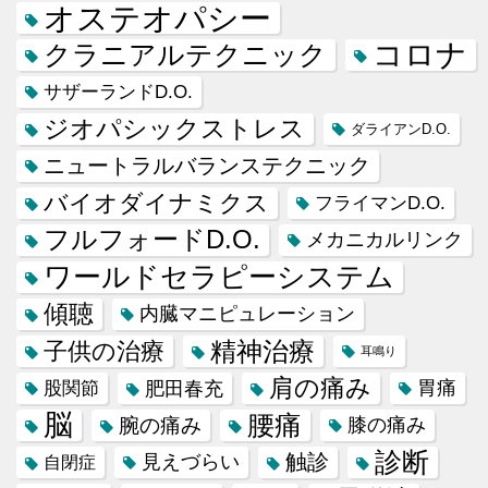
オステオパシー
コロナ
クラニアルテクニック
サザーランドD.O.
ジオパシックストレス
ダライアンD.O.
ニュートラルバランステクニック
バイオダイナミクス
フライマンD.O.
フルフォードD.O.
メカニカルリンク
ワールドセラピーシステム
傾聴
内臓マニピュレーション
精神治療
子供の治療
耳鳴り
肩の痛み
肥田春充
胃痛
股関節
脳
腰痛
腕の痛み
膝の痛み
診断
触診
見えづらい
自閉症