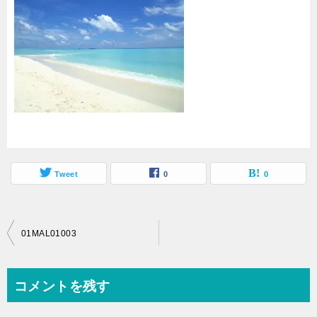
Tweet
0
0
投
01MAL01003
稿
ナ
コメントを残す
ビ