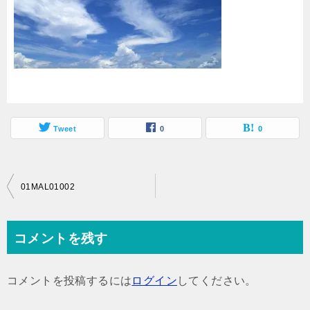
Tweet
0
0
投
01MAL01002
稿
ナ
コメントを残す
ビ
ゲ
コメントを投稿するには
ログイン
してください。
ー