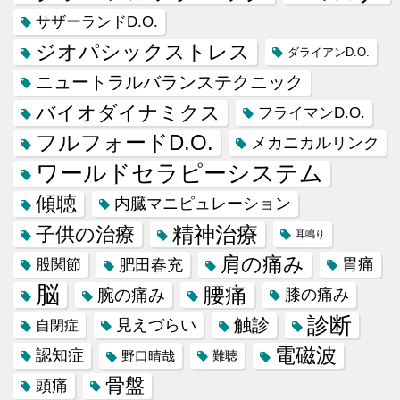
サザーランドD.O.
ジオパシックストレス
ダライアンD.O.
ニュートラルバランステクニック
バイオダイナミクス
フライマンD.O.
フルフォードD.O.
メカニカルリンク
ワールドセラピーシステム
傾聴
内臓マニピュレーション
精神治療
子供の治療
耳鳴り
肩の痛み
肥田春充
胃痛
股関節
脳
腰痛
腕の痛み
膝の痛み
診断
触診
見えづらい
自閉症
電磁波
認知症
野口晴哉
難聴
骨盤
頭痛