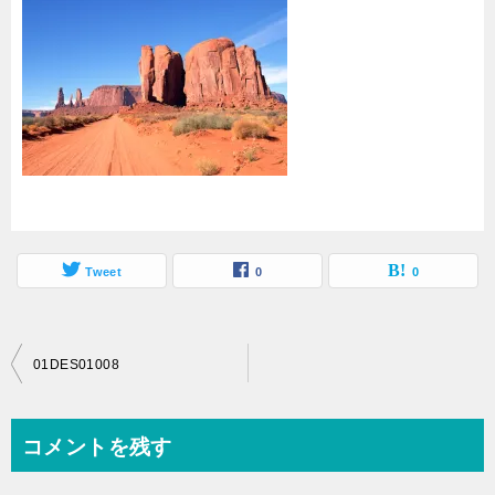
Tweet
0
0
投
01DES01008
稿
ナ
コメントを残す
ビ