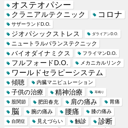
オステオパシー
コロナ
クラニアルテクニック
サザーランドD.O.
ジオパシックストレス
ダライアンD.O.
ニュートラルバランステクニック
バイオダイナミクス
フライマンD.O.
フルフォードD.O.
メカニカルリンク
ワールドセラピーシステム
傾聴
内臓マニピュレーション
精神治療
子供の治療
耳鳴り
肩の痛み
肥田春充
胃痛
股関節
脳
腰痛
腕の痛み
膝の痛み
診断
触診
見えづらい
自閉症