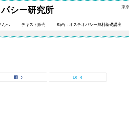
東
オパシー研究所
さんへ
テキスト販売
動画：オステオパシー無料基礎講座
0
0