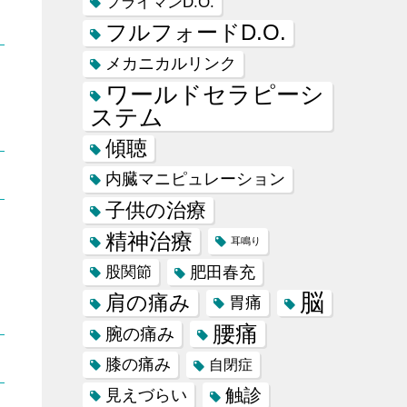
フライマンD.O.
フルフォードD.O.
メカニカルリンク
ワールドセラピーシ
ステム
傾聴
内臓マニピュレーション
子供の治療
精神治療
耳鳴り
肥田春充
股関節
脳
肩の痛み
胃痛
腰痛
腕の痛み
膝の痛み
自閉症
触診
見えづらい