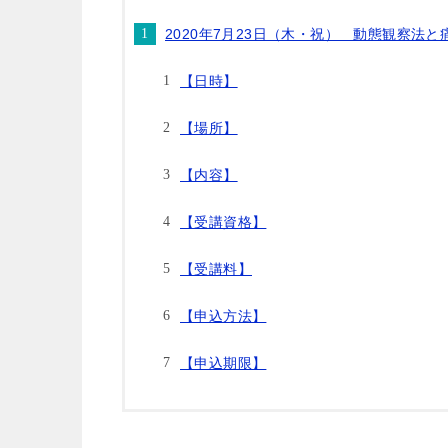
2020年7月23日（木・祝） 動態観察法と
【日時】
【場所】
【内容】
【受講資格】
【受講料】
【申込方法】
【申込期限】