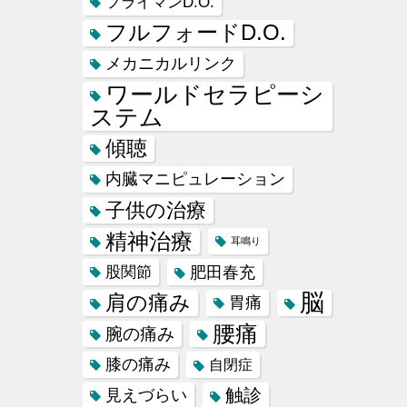
フライマンD.O.
フルフォードD.O.
メカニカルリンク
ワールドセラピーシ
ステム
傾聴
内臓マニピュレーション
子供の治療
精神治療
耳鳴り
肥田春充
股関節
脳
肩の痛み
胃痛
腰痛
腕の痛み
膝の痛み
自閉症
触診
見えづらい