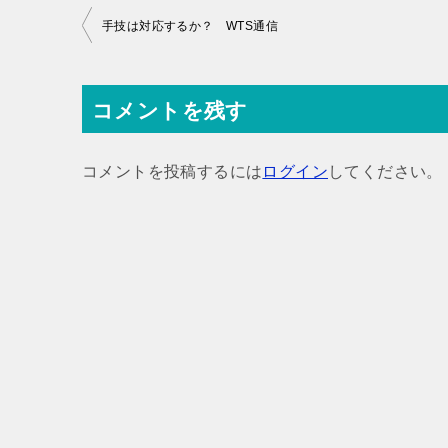
投
手技は対応するか？ WTS通信
稿
ナ
コメントを残す
ビ
ゲ
コメントを投稿するには
ログイン
してください。
ー
シ
ョ
ン