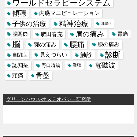
ワールドセラピーシステム
傾聴
内臓マニピュレーション
精神治療
子供の治療
耳鳴り
肩の痛み
肥田春充
胃痛
股関節
脳
腰痛
腕の痛み
膝の痛み
診断
触診
見えづらい
自閉症
電磁波
認知症
野口晴哉
難聴
骨盤
頭痛
グリーンハウス-オステオパシー研究所