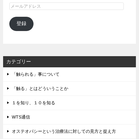
メ
ー
ル
登録
ア
ド
レ
ス
カテゴリー
「触られる」事について
「触る」とはどういうことか
１を知り、１０を知る
WTS通信
オステオパシーという治療法に対しての見方と捉え方