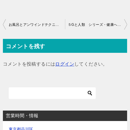
投
お風呂とアンワインドテクニック シリーズ・オステオパシー
５Gと人類 シリーズ・健康への道
稿
ナ
コメントを残す
ビ
ゲ
コメントを投稿するには
ログイン
してください。
ー
シ
ョ
ン
営業時間・情報
東京都品川区