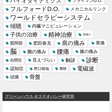
バイオダイナミクス
フライマンD.O.
フルフォードD.O.
メカニカルリンク
ワールドセラピーシステム
傾聴
内臓マニピュレーション
精神治療
子供の治療
耳鳴り
肩の痛み
肥田春充
胃痛
股関節
脳
腰痛
腕の痛み
膝の痛み
診断
触診
見えづらい
自閉症
電磁波
認知症
野口晴哉
難聴
骨盤
頭痛
グリーンハウス-オステオパシー研究所