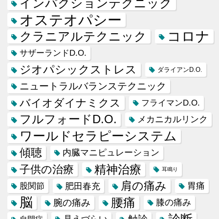
インパクションテクニック
オステオパシー
コロナ
クラニアルテクニック
サザーランドD.O.
ジオパシックストレス
ダライアンD.O.
ニュートラルバランステクニック
バイオダイナミクス
フライマンD.O.
フルフォードD.O.
メカニカルリンク
ワールドセラピーシステム
傾聴
内臓マニピュレーション
精神治療
子供の治療
耳鳴り
肩の痛み
肥田春充
胃痛
股関節
脳
腰痛
腕の痛み
膝の痛み
診断
触診
見えづらい