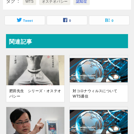
タグ
WTS
オステオパシー
認知症
Tweet
0
0
関連記事
肥田先生 シリーズ・オステオ
対コロナウィルスについて
パシー
WTS通信