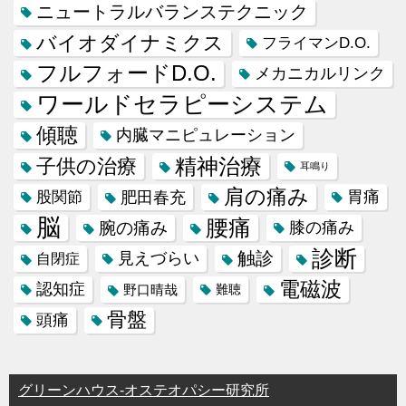
ニュートラルバランステクニック
バイオダイナミクス
フライマンD.O.
フルフォードD.O.
メカニカルリンク
ワールドセラピーシステム
傾聴
内臓マニピュレーション
精神治療
子供の治療
耳鳴り
肩の痛み
肥田春充
胃痛
股関節
脳
腰痛
腕の痛み
膝の痛み
診断
触診
見えづらい
自閉症
電磁波
認知症
野口晴哉
難聴
骨盤
頭痛
グリーンハウス-オステオパシー研究所