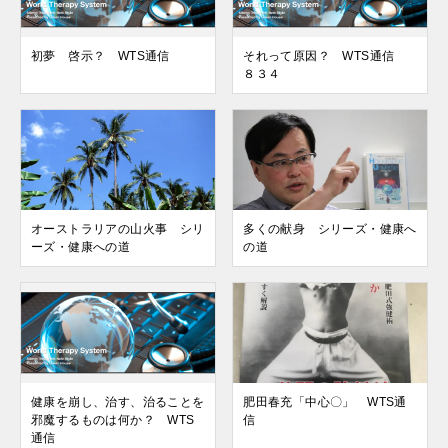
初夢 啓示？ WTS通信
それって原因？ WTS通信
８３４
オーストラリアの山火事 シリ
多くの献身 シリーズ・健康へ
ーズ・健康への道
の道
健康を崩し、治す、治ることを
肥田春充「中心〇」 WTS通
邪魔するものは何か？ WTS
信
通信