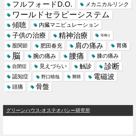
フルフォードD.O.
メカニカルリンク
ワールドセラピーシステム
傾聴
内臓マニピュレーション
精神治療
子供の治療
耳鳴り
肩の痛み
肥田春充
胃痛
股関節
脳
腰痛
腕の痛み
膝の痛み
診断
触診
見えづらい
自閉症
電磁波
認知症
野口晴哉
難聴
骨盤
頭痛
グリーンハウス-オステオパシー研究所