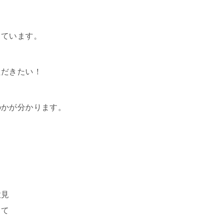
っています。
ただきたい！
のかが分かります。
意見
して