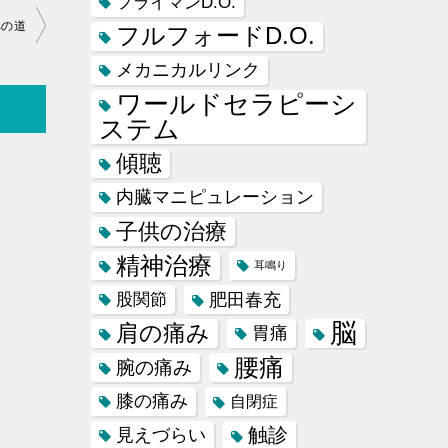
フライマンD.O.
への道
フルフォードD.O.
メカニカルリンク
ワールドセラピーシ
ステム
傾聴
内臓マニピュレーション
子供の治療
精神治療
耳鳴り
肥田春充
股関節
脳
肩の痛み
胃痛
腰痛
腕の痛み
膝の痛み
自閉症
触診
見えづらい