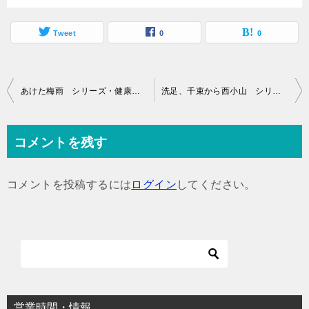
Tweet
0
0
投
あけた梅雨 シリーズ・健康への道
洗足、千束から西小山 シリーズ・健康への道
稿
ナ
コメントを残す
ビ
ゲ
コメントを投稿するには
ログイン
してください。
ー
シ
ョ
ン
営業時間・情報