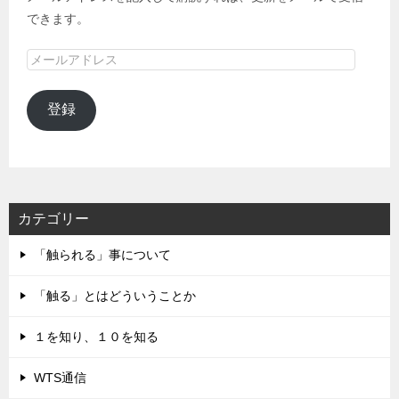
できます。
メ
ー
ル
登録
ア
ド
レ
ス
カテゴリー
「触られる」事について
「触る」とはどういうことか
１を知り、１０を知る
WTS通信