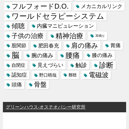
フルフォードD.O.
メカニカルリンク
ワールドセラピーシステム
傾聴
内臓マニピュレーション
精神治療
子供の治療
耳鳴り
肩の痛み
肥田春充
胃痛
股関節
脳
腰痛
腕の痛み
膝の痛み
診断
触診
見えづらい
自閉症
電磁波
認知症
野口晴哉
難聴
骨盤
頭痛
グリーンハウス-オステオパシー研究所