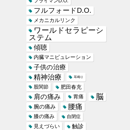
フライマンD.O.
フルフォードD.O.
メカニカルリンク
ワールドセラピーシ
ステム
傾聴
内臓マニピュレーション
子供の治療
精神治療
耳鳴り
肥田春充
股関節
脳
肩の痛み
胃痛
腰痛
腕の痛み
膝の痛み
自閉症
触診
見えづらい