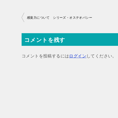
投
感覚力について シリーズ・オステオパシー
稿
ナ
コメントを残す
ビ
ゲ
コメントを投稿するには
ログイン
してください。
ー
シ
ョ
ン