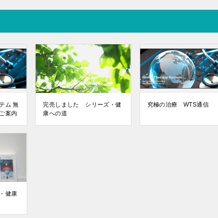
テム 無
完売しました シリーズ・健
究極の治療 WTS通信
ご案内
康への道
・健康