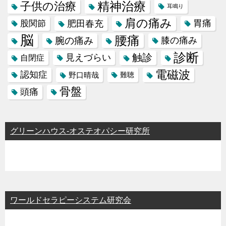
精神治療
子供の治療
耳鳴り
肩の痛み
肥田春充
胃痛
股関節
脳
腰痛
腕の痛み
膝の痛み
診断
触診
見えづらい
自閉症
電磁波
認知症
野口晴哉
難聴
骨盤
頭痛
グリーンハウス-オステオパシー研究所
ワールドセラピーシステム研究会