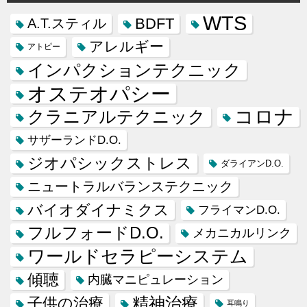
WTS
BDFT
A.T.スティル
アレルギー
アトピー
インパクションテクニック
オステオパシー
コロナ
クラニアルテクニック
サザーランドD.O.
ジオパシックストレス
ダライアンD.O.
ニュートラルバランステクニック
バイオダイナミクス
フライマンD.O.
フルフォードD.O.
メカニカルリンク
ワールドセラピーシステム
傾聴
内臓マニピュレーション
精神治療
子供の治療
耳鳴り