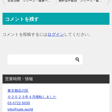
近視治療 シリーズ・健康への道
無料音声配信 シリーズ・健康への道
稿
ナ
コメントを残す
ビ
ゲ
コメントを投稿するには
ログイン
してください。
ー
シ
ョ
ン
営業時間・情報
東京都品川区
※２０２３年４月移転しました
03-5722-5030
info@oste.world