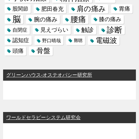
肩の痛み
肥田春充
胃痛
股関節
脳
腰痛
腕の痛み
膝の痛み
診断
触診
見えづらい
自閉症
電磁波
認知症
野口晴哉
難聴
骨盤
頭痛
グリーンハウス-オステオパシー研究所
ワールドセラピーシステム研究会