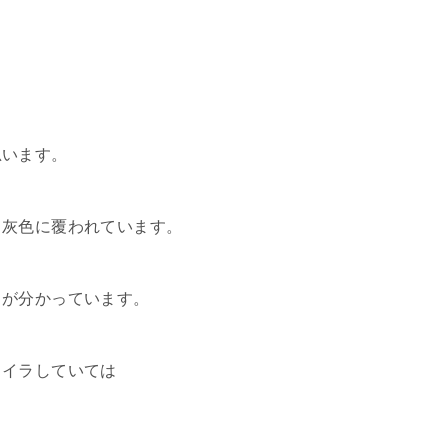
思います。
も灰色に覆われています。
とが分かっています。
ライラしていては