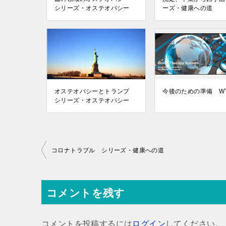
シリーズ・オステオパシー
ーズ・健康への道
オステオパシーとトランプ
今後のための準備 W
シリーズ・オステオパシー
投
コロナトラブル シリーズ・健康への道
稿
ナ
コメントを残す
ビ
ゲ
コメントを投稿するには
ログイン
してください。