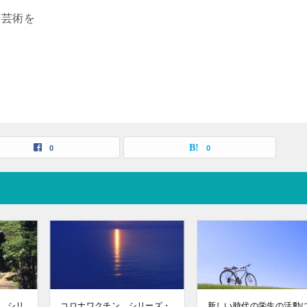
、芸術を
0
0
 シリ
コロナワクチン シリーズ・
新しい時代の学生の活動