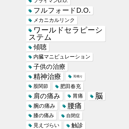
フライマンD.O.
フルフォードD.O.
メカニカルリンク
ワールドセラピーシ
ステム
傾聴
内臓マニピュレーション
子供の治療
精神治療
耳鳴り
肥田春充
股関節
脳
肩の痛み
胃痛
腰痛
腕の痛み
膝の痛み
自閉症
触診
見えづらい