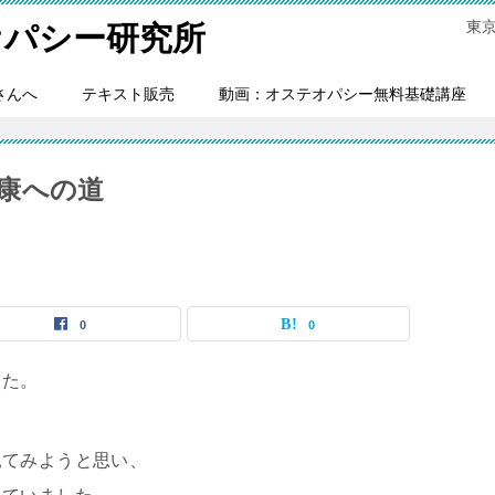
東
オパシー研究所
さんへ
テキスト販売
動画：オステオパシー無料基礎講座
康への道
0
0
した。
見てみようと思い、