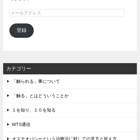
メ
ー
ル
登録
ア
ド
レ
ス
カテゴリー
「触られる」事について
「触る」とはどういうことか
１を知り、１０を知る
WTS通信
オステオパシーという治療法に対しての見方と捉え方