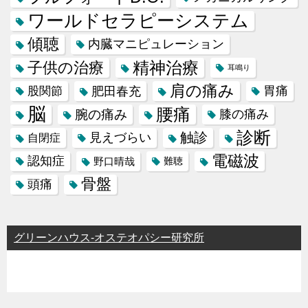
ワールドセラピーシステム
傾聴
内臓マニピュレーション
精神治療
子供の治療
耳鳴り
肩の痛み
肥田春充
胃痛
股関節
脳
腰痛
腕の痛み
膝の痛み
診断
触診
見えづらい
自閉症
電磁波
認知症
野口晴哉
難聴
骨盤
頭痛
グリーンハウス-オステオパシー研究所