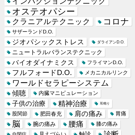
インパクションテクニック
オステオパシー
コロナ
クラニアルテクニック
サザーランドD.O.
ジオパシックストレス
ダライアンD.O.
ニュートラルバランステクニック
バイオダイナミクス
フライマンD.O.
フルフォードD.O.
メカニカルリンク
ワールドセラピーシステム
傾聴
内臓マニピュレーション
精神治療
子供の治療
耳鳴り
肩の痛み
肥田春充
胃痛
股関節
脳
腰痛
腕の痛み
膝の痛み
診断
触診
見えづらい
自閉症