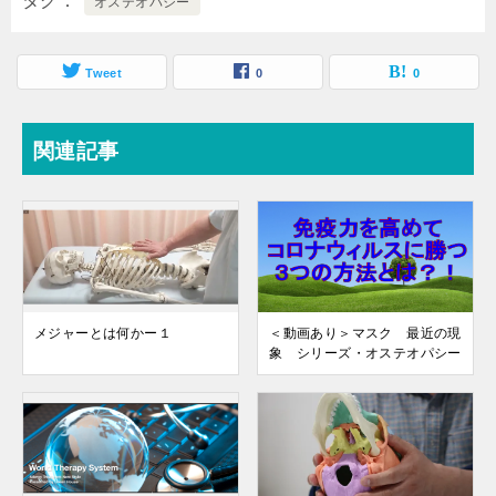
タグ
オステオパシー
Tweet
0
0
関連記事
メジャーとは何かー１
＜動画あり＞マスク 最近の現
象 シリーズ・オステオパシー