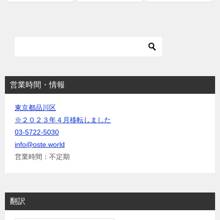
ウ
て
ィ
く
ン
だ
ド
さ
ウ
い
で
(
開
新
き
し
ま
い
す
ウ
)
ィ
ン
ド
ウ
営業時間・情報
で
開
き
東京都品川区
ま
す
※２０２３年４月移転しました
)
03-5722-5030
info@oste.world
営業時間：不定期
翻訳