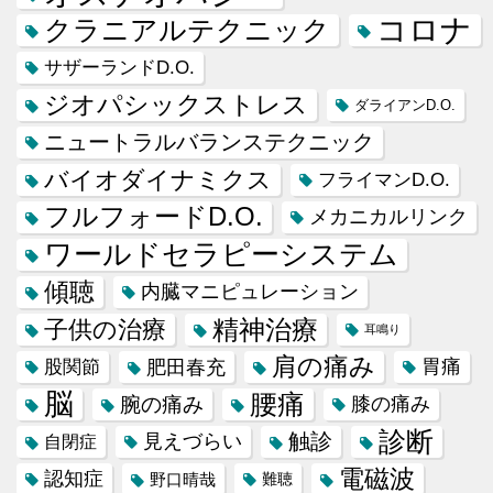
コロナ
クラニアルテクニック
サザーランドD.O.
ジオパシックストレス
ダライアンD.O.
ニュートラルバランステクニック
バイオダイナミクス
フライマンD.O.
フルフォードD.O.
メカニカルリンク
ワールドセラピーシステム
傾聴
内臓マニピュレーション
精神治療
子供の治療
耳鳴り
肩の痛み
肥田春充
胃痛
股関節
脳
腰痛
腕の痛み
膝の痛み
診断
触診
見えづらい
自閉症
電磁波
認知症
野口晴哉
難聴