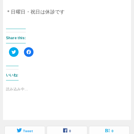
＊日曜日・祝日は休診です
Share this:
ク
F
リ
a
ッ
c
ク
e
し
b
いいね:
て
o
T
o
w
k
i
で
読み込み中…
t
共
t
有
e
す
r
る
で
に
共
は
有
ク
(
リ
新
ッ
し
ク
い
し
Tweet
0
0