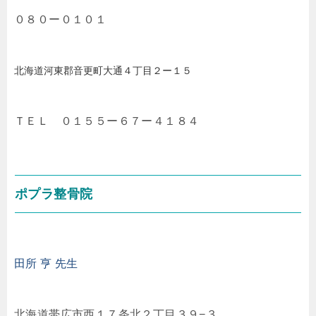
０８０ー０１０１
北海道河東郡音更町大通４丁目２ー１５
ＴＥＬ ０１５５ー６７ー４１８４
ポプラ整骨院
田所 亨 先生
北海道帯広市西１７条北２丁目３９−３