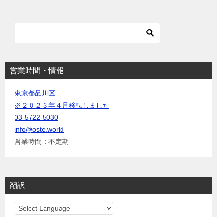
ン
だ
ド
さ
ウ
い
で
(
開
新
き
し
ま
い
す
ウ
)
ィ
ン
ド
ウ
営業時間・情報
で
開
き
東京都品川区
ま
す
※２０２３年４月移転しました
)
03-5722-5030
info@oste.world
営業時間：不定期
翻訳