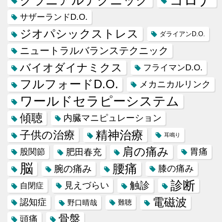
クラニアルテクニック
サザーランドD.O.
ジオパシックストレス
ダライアンD.O.
ニュートラルバランステクニック
バイオダイナミクス
フライマンD.O.
フルフォードD.O.
メカニカルリンク
ワールドセラピーシステム
傾聴
内臓マニピュレーション
精神治療
子供の治療
耳鳴り
肩の痛み
肥田春充
胃痛
股関節
脳
腰痛
腕の痛み
膝の痛み
診断
触診
見えづらい
自閉症
電磁波
認知症
野口晴哉
難聴
骨盤
頭痛