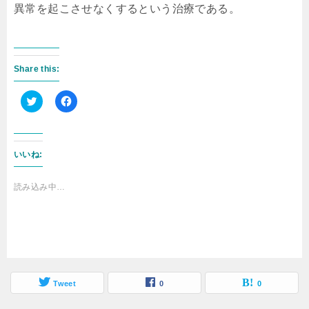
異常を起こさせなくするという治療である。
Share this:
ク
F
リ
a
ッ
c
ク
e
し
b
いいね:
て
o
T
o
w
k
i
で
読み込み中…
t
共
t
有
e
す
r
る
で
に
共
は
有
ク
(
リ
新
ッ
し
ク
い
し
Tweet
0
0
ウ
て
ィ
く