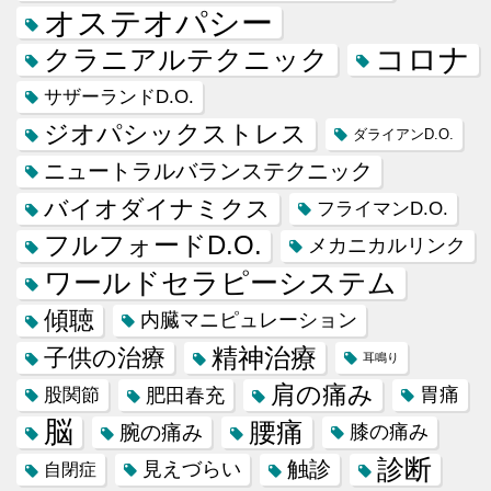
オステオパシー
コロナ
クラニアルテクニック
サザーランドD.O.
ジオパシックストレス
ダライアンD.O.
ニュートラルバランステクニック
バイオダイナミクス
フライマンD.O.
フルフォードD.O.
メカニカルリンク
ワールドセラピーシステム
傾聴
内臓マニピュレーション
精神治療
子供の治療
耳鳴り
肩の痛み
肥田春充
胃痛
股関節
脳
腰痛
腕の痛み
膝の痛み
診断
触診
見えづらい
自閉症