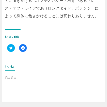
力に働きかける…オステオパシーの極意であるブレ
ス・オブ・ライフでありロングタイド、ポテンシーに
よって身体に働きかけることには変わりありません。
Share this:
ク
F
リ
a
ッ
c
ク
e
し
b
いいね:
て
o
T
o
w
k
i
で
読み込み中…
t
共
t
有
e
す
r
る
で
に
共
は
有
ク
(
リ
新
ッ