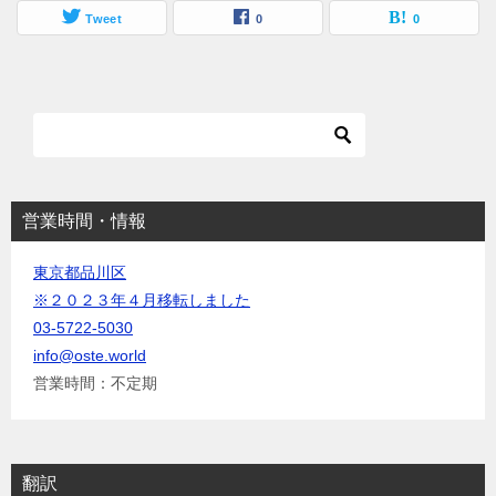
し
ク
い
し
Tweet
0
0
ウ
て
ィ
く
ン
だ
ド
さ
ウ
い
で
(
開
新
き
し
ま
い
す
ウ
)
ィ
ン
ド
ウ
営業時間・情報
で
開
き
東京都品川区
ま
す
※２０２３年４月移転しました
)
03-5722-5030
info@oste.world
営業時間：不定期
翻訳